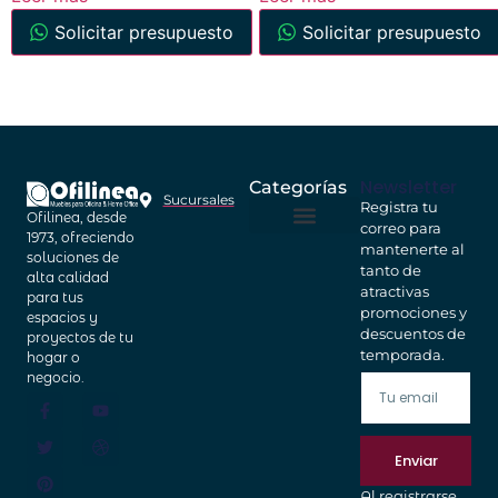
Solicitar presupuesto
Solicitar presupuesto
Newsletter
Categorías
Sucursales
Registra tu
Ofilinea, desde
correo para
Home Office
Cajas Fuertes
1973, ofreciendo
mantenerte al
soluciones de
tanto de
alta calidad
atractivas
para tus
promociones y
espacios y
descuentos de
proyectos de tu
temporada.
hogar o
negocio.
Enviar
Al registrarse