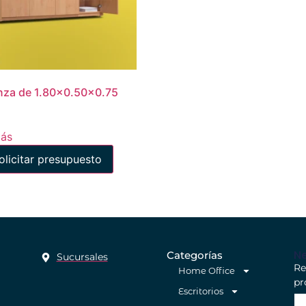
nza de 1.80×0.50×0.75
más
olicitar presupuesto
Ne
Categorías
Sucursales
Re
Home Office
pr
Escritorios