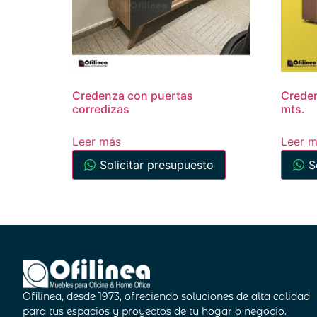
Credenza con puertas
Crede
corredizas
mts.
Leer más
Leer 
Solicitar presupuesto
S
Ofilinea, desde 1973, ofreciendo soluciones de alta calidad
para tus espacios y proyectos de tu hogar o negocio.