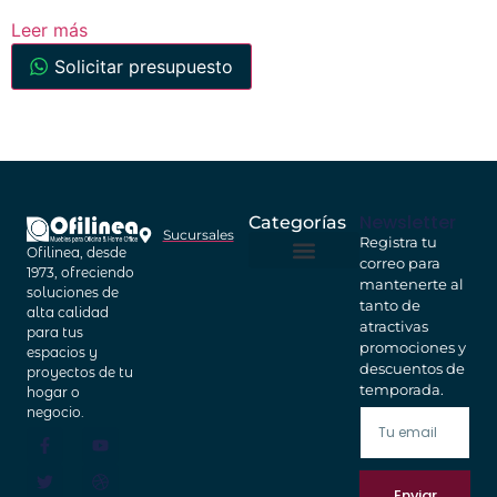
Leer más
Solicitar presupuesto
Newsletter
Categorías
Sucursales
Registra tu
Ofilinea, desde
correo para
Home Office
Cajas Fuertes
1973, ofreciendo
mantenerte al
soluciones de
tanto de
alta calidad
atractivas
para tus
promociones y
espacios y
descuentos de
proyectos de tu
temporada.
hogar o
negocio.
Enviar