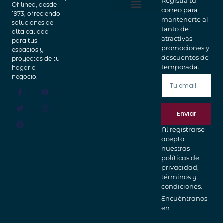
Registra tu
Ofilinea, desde
correo para
Home Office
Cajas Fuertes
1973, ofreciendo
mantenerte al
soluciones de
tanto de
alta calidad
atractivas
para tus
promociones y
espacios y
descuentos de
proyectos de tu
temporada.
hogar o
negocio.
Enviar
Al registrarse
acepta
nuestras
políticas de
privacidad,
términos y
condiciones.
Encuéntranos
en: