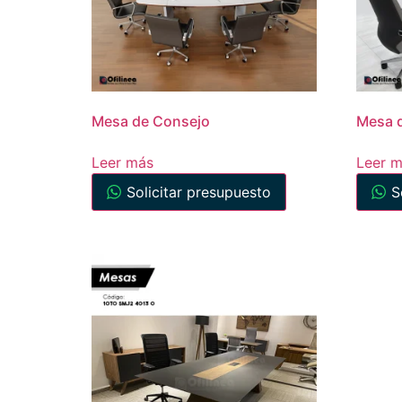
Mesa de Consejo
Mesa 
Leer más
Leer 
Solicitar presupuesto
S