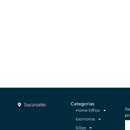
Ne
Categorías
Sucursales
Re
Home Office
pr
Escritorios
Sillas