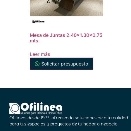
Mesa de Juntas 2.40×1.30×0.75
mts.
Leer más
Solicitar presupuesto
Ofilinea, desde 1973, ofreciendo soluciones de alta calidad
para tus espacios y proyectos de tu hogar o negocio.