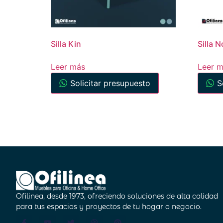
Silla Kin
Silla N
Leer más
Leer 
Solicitar presupuesto
S
Ofilinea, desde 1973, ofreciendo soluciones de alta calidad
para tus espacios y proyectos de tu hogar o negocio.