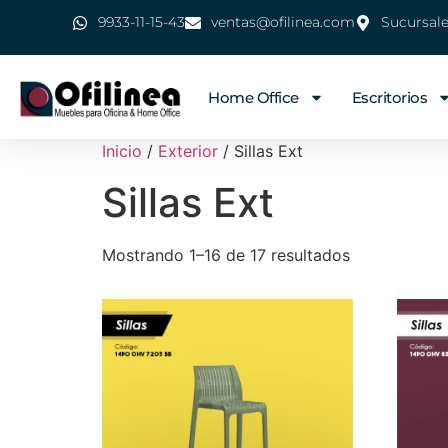
9933-11-15-43
ventas@ofilinea.com
Sucursal
Home Office
Escritorios
Inicio
/
Exterior
/ Sillas Ext
Sillas Ext
Mostrando 1–16 de 17 resultados