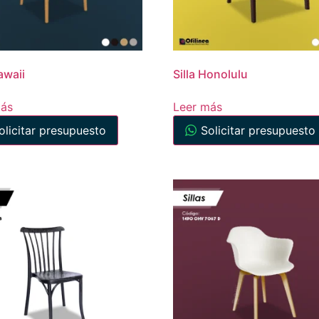
awaii
Silla Honolulu
más
Leer más
olicitar presupuesto
Solicitar presupuesto