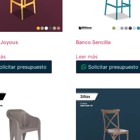
 Joyous
Banco Sencilla
más
Leer más
olicitar presupuesto
Solicitar presupuesto