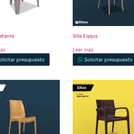
lefante
Silla Eqqus
más
Leer más
olicitar presupuesto
Solicitar presupuesto