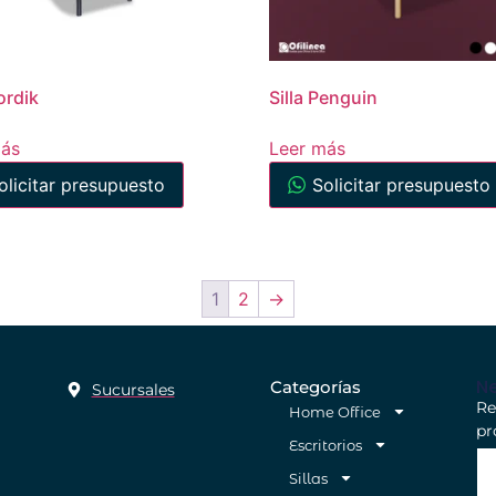
ordik
Silla Penguin
más
Leer más
olicitar presupuesto
Solicitar presupuesto
1
2
→
Ne
Categorías
Sucursales
Re
Home Office
pr
Escritorios
Sillas