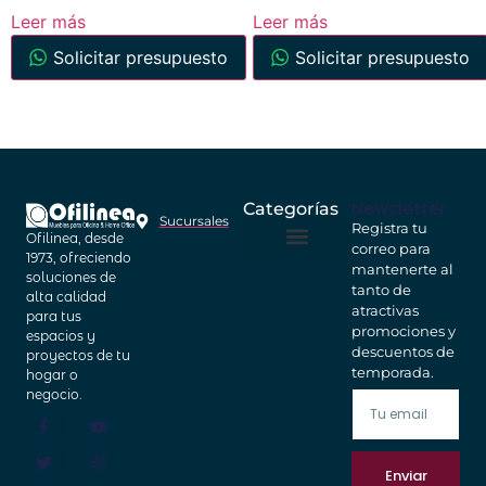
Leer más
Leer más
Solicitar presupuesto
Solicitar presupuesto
Newsletter
Categorías
Sucursales
Registra tu
Ofilinea, desde
correo para
Home Office
Cajas Fuertes
1973, ofreciendo
mantenerte al
soluciones de
tanto de
alta calidad
atractivas
para tus
promociones y
espacios y
descuentos de
proyectos de tu
temporada.
hogar o
negocio.
Enviar