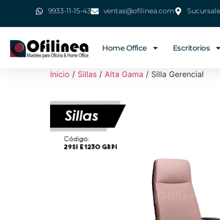
9933-11-15-43
ventas@ofilinea.com
Sucursal
Home Office
Escritorios
Inicio
/
Sillas
/
Alta Gama
/ Silla Gerencial