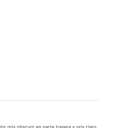
lor gris obscuro en parte trasera y gris claro