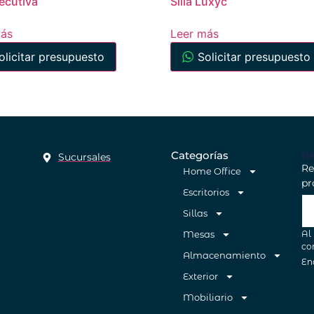
jecutiva
Silla Luxyc
más
Leer más
olicitar presupuesto
Solicitar presupuesto
Ne
Categorías
Sucursales
Re
Home Office
pr
Escritorios
Sillas
Al
Mesas
co
Almacenamiento
En
Exterior
Mobiliario