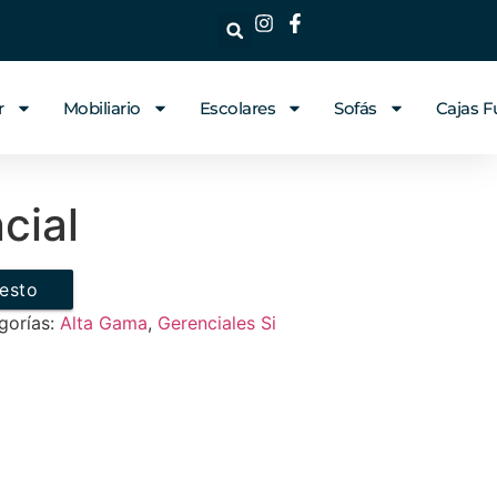
r
Mobiliario
Escolares
Sofás
Cajas F
cial
uesto
gorías:
Alta Gama
,
Gerenciales Si