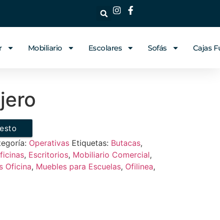
r
Mobiliario
Escolares
Sofás
Cajas F
jero
uesto
tegoría:
Operativas
Etiquetas:
Butacas
,
ficinas
,
Escritorios
,
Mobiliario Comercial
,
 Oficina
,
Muebles para Escuelas
,
Ofilinea
,