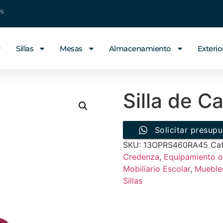
es
Sillas
Mesas
Almacenamiento
Exterio
Silla de Ca
Solicitar presup
SKU:
13OPRS460RA45
Ca
Credenza
,
Equipamiento o
Mobiliario Escolar
,
Muebles
Sillas