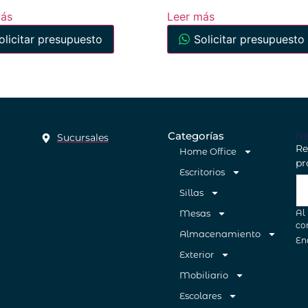
más
Leer más
olicitar presupuesto
Solicitar presupuesto
Ne
Categorías
Sucursales
Re
Home Office
pr
Escritorios
Sillas
Al
Mesas
co
Almacenamiento
En
Exterior
Mobiliario
Escolares