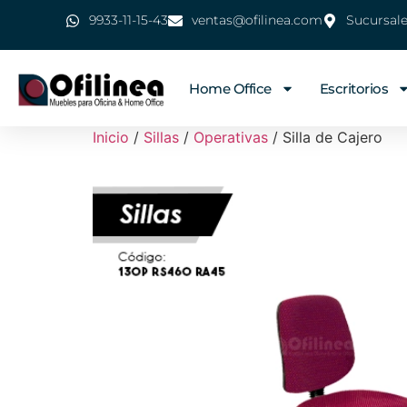
9933-11-15-43
ventas@ofilinea.com
Sucursal
Home Office
Escritorios
Inicio
/
Sillas
/
Operativas
/ Silla de Cajero