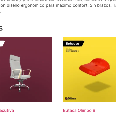
con diseño ergonómico para máximo confort. Sin brazos. Tap
.
s
jecutiva
Butaca Olimpo B