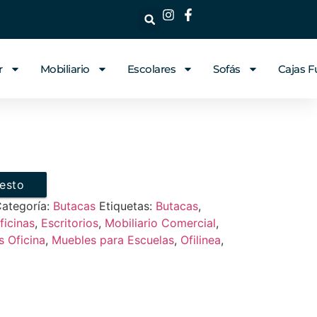
r
Mobiliario
Escolares
Sofás
Cajas F
uesto
ategoría:
Butacas
Etiquetas:
Butacas
,
ficinas
,
Escritorios
,
Mobiliario Comercial
,
 Oficina
,
Muebles para Escuelas
,
Ofilinea
,