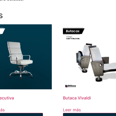
s
jecutiva
Butaca Vivaldi
más
Leer más