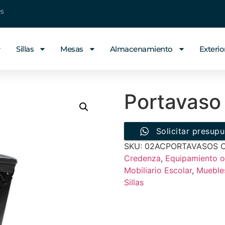
es
Sillas
Mesas
Almacenamiento
Exterio
Portavaso
Solicitar presup
SKU:
02ACPORTAVASOS
C
Credenza
,
Equipamiento o
Mobiliario Escolar
,
Muebles
Sillas