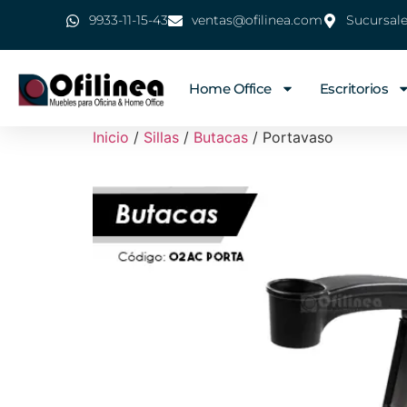
9933-11-15-43
ventas@ofilinea.com
Sucursal
Home Office
Escritorios
Inicio
/
Sillas
/
Butacas
/ Portavaso