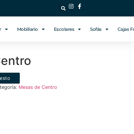
r
Mobiliario
Escolares
Sofás
Cajas F
entro
uesto
tegoría:
Mesas de Centro