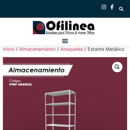
Inicio
/
Almacenamiento
/
Anaqueles
/ Estante Metálico