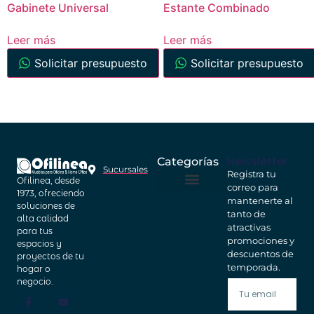
Gabinete Universal
Estante Combinado
Leer más
Leer más
Solicitar presupuesto
Solicitar presupuesto
Newsletter
Categorías
Sucursales
Registra tu
Ofilinea, desde
correo para
Home Office
Cajas Fuertes
1973, ofreciendo
mantenerte al
soluciones de
tanto de
alta calidad
atractivas
para tus
promociones y
espacios y
descuentos de
proyectos de tu
temporada.
hogar o
negocio.