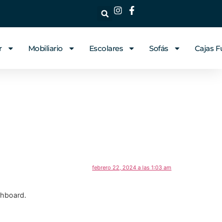
r
Mobiliario
Escolares
Sofás
Cajas F
febrero 22, 2024 a las 1:03 am
shboard.