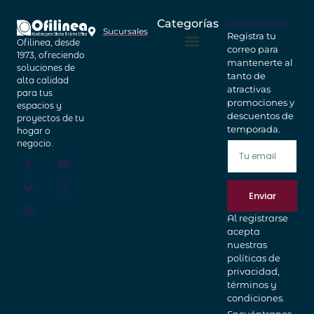
Newsletter
Categorías
Sucursales
Registra tu
Ofilinea, desde
correo para
Home Office
Cajas Fuertes
1973, ofreciendo
mantenerte al
soluciones de
tanto de
alta calidad
atractivas
para tus
promociones y
espacios y
descuentos de
proyectos de tu
temporada.
hogar o
negocio.
Enviar
Al registrarse
acepta
nuestras
políticas de
privacidad,
términos y
condiciones.