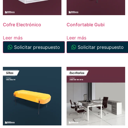
Cofre Electrónico
Confortable Gubi
Leer más
Leer más
Solicitar presupuesto
Solicitar presupuesto