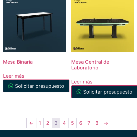
Mesa Binaria
Mesa Central de
Laboratorio
Leer más
Leer más
Solicitar presupuesto
Solicitar presupuesto
←
1
2
3
4
5
6
7
8
→